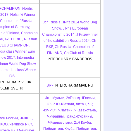
RCHAMPION, Nordic
2017, Helsinki Winner
 Champion of Russia,
Jch Russia, JPriz 2014 World Dog
mpion of Germany,
Show, J Priz European
n of Finland, Champion
Championship 2014, J Prizewinner
ne, 4xCH. RKF, Russian
of the exhibition Russia 2014, Ch
 CLUB CHAMPION,
RKF, Ch Russia, Champion of
dia class Winner Euro
FINLAND, Ch Club of Russia
how 2017, Intermedia
INTERCHARM BANDEROS
Winner World Dog Show
ntermedia class Winner
IDS
ERCHARM TSVETIK
BR>
INTERCHARM MAIL RU
SEMITSVETIK
Инт, Мульти, 2хГранд ЧРоссии,
ЮЧР, ЮЧЛатвии, Литвы, ЧР,
4хЧРКФ, ЧЛатвии, ЧКазахстана,
ЧУкраины, ГрандЧУкраины,
ион России, ЧРФСС,
ЧКыргызстана, 2хЧ Клуба,
КОО, Чемпион РКФ,
Победитель Клуба, Победитель
итель НКП,Чемпион