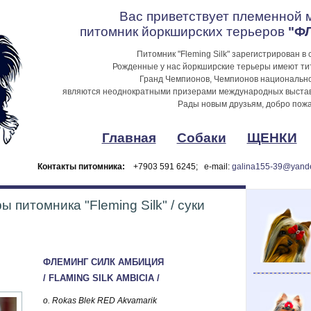
Вас приветствует племенной
питомник йоркширских терьеров
"Ф
Питомник "Fleming Silk" зарегистрирован в
Рожденные у нас йоркширские терьеры имеют ти
Гранд Чемпионов, Чемпионов национально
являются неоднократными призерами международных выставо
Рады новым друзьям, добро пожа
Главная
Собаки
ЩЕНКИ
Контакты питомника:
+7903 591 6245; e-mail:
galina155-39@yande
 питомника "Fleming Silk" / суки
ФЛЕМИНГ СИЛК АМБИЦИЯ
/ FLAMING SILK AMBICIA /
o. Rokas Blek RED Akvamarik