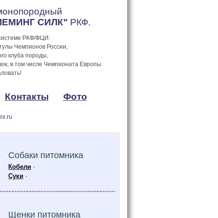
 монопородный
ЛЕМИНГ СИЛК"
РКФ.
 системе РКФ/ФЦИ.
тулы Чемпионов России,
го клуба породы,
к, в том числе Чемпионата Европы.
ловать!
Контакты
Фото
x.ru
Cобаки питомника
Кобели
·
Суки
·
Щенки питомника