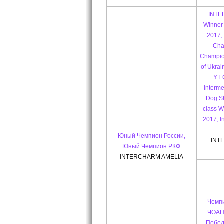
INTE
Winner 
2017,
Cha
Champio
of Ukrai
YT
Interme
Dog S
class 
2017, I
Юный Чемпион России,
INT
Юный Чемпион РКФ
INTERCHARM AMELIA
Чемп
ЧОАН
Побед